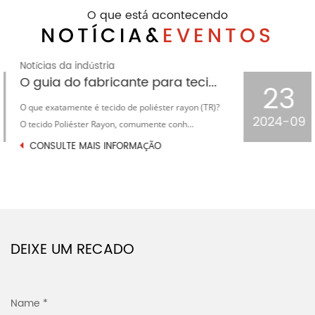
O que está acontecendo
NOTÍCIA&
EVENTOS
Notícias da indústria
O processo de modelagem e colocação de stent em tecido jacquard houndstooth de malha
23
No vasto céu estrelado da indústria têxtil, o tecido
2024-09
jacquard houndstooth de malha tornou-se uma ...
CONSULTE MAIS INFORMAÇÃO
DEIXE UM RECADO
Name *