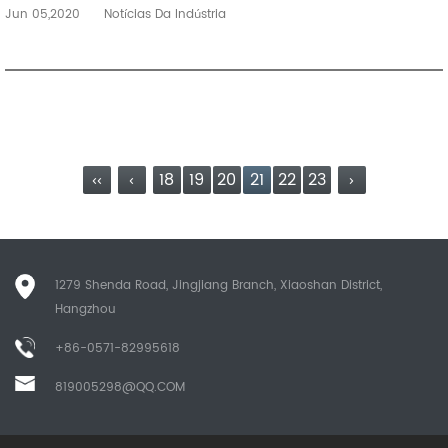
Jun 05,2020
Notícias Da Indústria
‹‹
‹
18
19
20
21
22
23
›
1279 Shenda Road, Jingjiang Branch, Xiaoshan District,
Hangzhou
+86-0571-82995618
819005298@QQ.COM