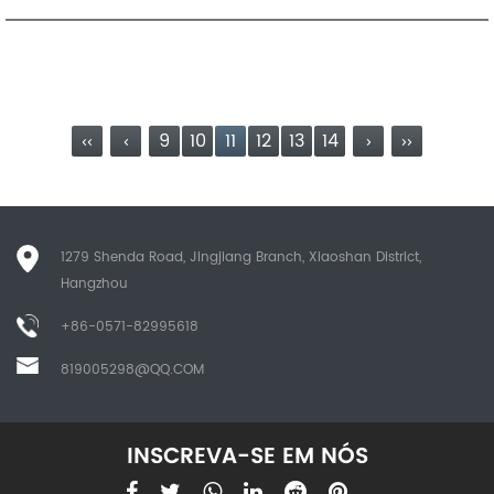
‹‹
‹
9
10
11
12
13
14
›
››
1279 Shenda Road, Jingjiang Branch, Xiaoshan District,
Hangzhou
+86-0571-82995618
819005298@QQ.COM
INSCREVA-SE EM NÓS