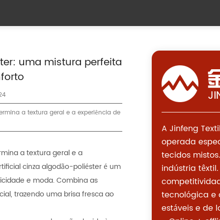
ster: uma mistura perfeita
forto
24
rmina a textura geral e a experiência de
A Jinfeng Tex
operada especi
mina a textura geral e a
tecidos mistos
ificial cinza algodão-poliéster é um
indústria têxt
aticidade e moda. Combina as
competitivida
cial, trazendo uma brisa fresca ao
tecnológica e
estáveis ​​e de