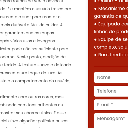
● Online + off
a para roupas de verão devido à
● Mecanismo de
ade. Ele mantém o usuário fresco em
garantia de q
cazmente o suor para manter o
●
Equipado co
mais durável e fácil de cuidar. A
linhas de prod
ter garantem que as roupas
● Equipe de se
pós vários usos e lavagens.
completo, solu
éster pode não ser suficiente para
● Bom feedback
moderno. Neste ponto, a adição de
te tecido. A textura suave e delicada
 acrescenta um toque de luxo. As
osto e o comportamento do usuário,
cilmente com outras cores, mas
ombinado com tons brilhantes ou
mostrar seu charme único. E esse
cial cinza algodão-poliéster busca.