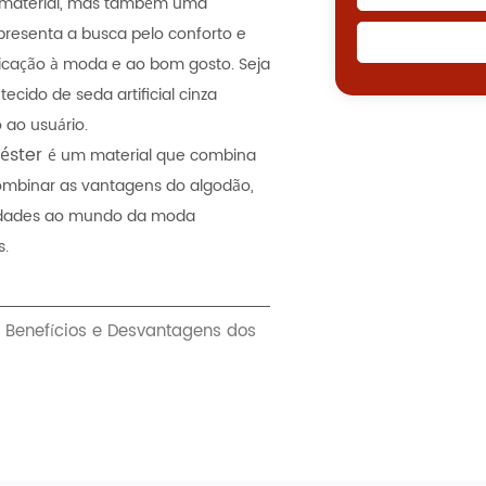
e material, mas também uma
presenta a busca pelo conforto e
cação à moda e ao bom gosto. Seja
ecido de seda artificial cinza
 ao usuário.
iéster
é um material que combina
ombinar as vantagens do algodão,
ibilidades ao mundo da moda
s.
enefícios e Desvantagens dos