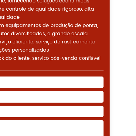
line, fornecendo soluções econômicas
 controle de qualidade rigoroso, alta
ualidade
m equipamentos de produção de ponta,
utos diversificadas
, e grande escala
rviço eficiente, serviço de rastreamento
ções personalizadas
 do cliente, serviço pós-venda confiável