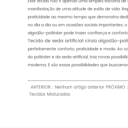
Este tecido não é apenas uma simples escolha d
manifestação de uma atitude de estilo de vida. Re
praticidade ao mesmo tempo que demonstra dedi
no dia a dia ou em ocasiões sociais importantes, o t
algodão-poliéster pode trazer confiança e conforto
Tecido de seda artificial cinza algodão-pol
perfeitamente conforto, praticidade e moda. Ao c
do poliéster e da seda artificial, traz novas poss
moderna. E são essas possibilidades que buscamo
ANTERIOR：Nenhum artigo anterior
PRÓXIMO：B
Tecidos Misturados