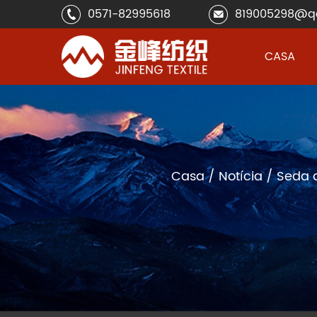
0571-82995618
819005298@q
CASA
Casa
/
Notícia
/
Seda a