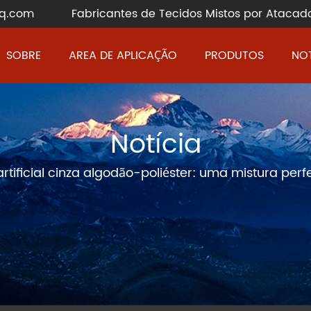
q.com
Fabricantes de Tecidos Mistos por Atacad
SOBRE
AREA DE APLICAÇÃO
PRODUTOS
NOT
Notícia
rtificial cinza algodão-poliéster: uma mistura per