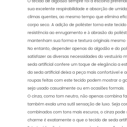
O tecido de algodão sempre foi a escolha preferid
sua excelente respirabilidade e absorção de umid
climas quentes, ao mesmo tempo que elimina efi
corpo seco. A adição de poliéster torna este tecido 
resistência ao enrugamento e à abrasão do poliés
mantenham sua forma e textura originais mesmo a
No entanto, depender apenas do algodão e do poli
satisfazer as diversas necessidades do vestuário 
seda artificial confere um toque de elegância a es
da seda artificial deixa a peça mais confortável e
roupas feitas com este tecido podem mostrar o g
seja usado casualmente ou em ocasiões formais.
O cinza, como tom neutro, não apenas combina fa
também exala uma sutil sensação de luxo. Seja c
combinados com tons mais escuros, o cinza pode 
charme é exatamente o que o tecido de seda artifi