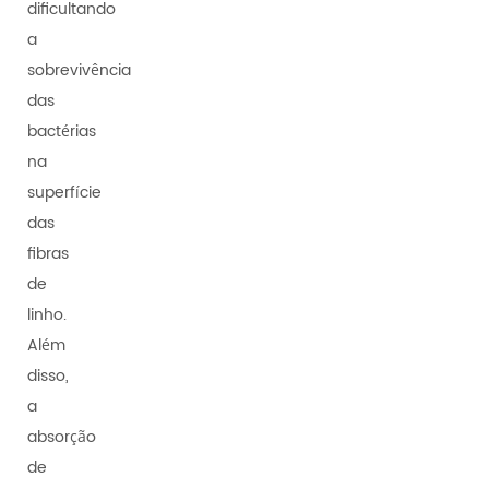
dificultando
a
sobrevivência
das
bactérias
na
superfície
das
fibras
de
linho.
Além
disso,
a
absorção
de