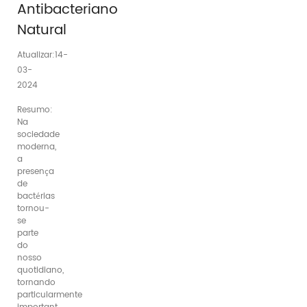
Antibacteriano
Natural
Atualizar:14-
03-
2024
Resumo:
Na
sociedade
moderna,
a
presença
de
bactérias
tornou-
se
parte
do
nosso
quotidiano,
tornando
particularmente